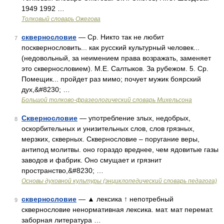
1949 1992 …
Толковый словарь Ожегова
сквернословие
— Ср. Никто так не любит
7
посквернословить... как русский культурный человек...
(недовольный, за неимением права возражать, заменяет
это сквернословием). М.Е. Салтыков. За рубежом. 5. Ср.
Помещик... пройдет раз мимо; почует мужик боярский
дух,&#8230; …
Большой толково-фразеологический словарь Михельсона
Сквернословие
— употребление злых, недобрых,
8
оскорбительных и унизительных слов, слов грязных,
мерзких, скверных. Сквернословие – поругание веры,
антипод молитвы. оно гораздо вреднее, чем ядовитые газы
заводов и фабрик. Оно смущает и грязнит
пространство,&#8230; …
Основы духовной культуры (энциклопедический словарь педагога)
сквернословие
— ▲ лексика ↑ непотребный
9
сквернословие ненормативная лексика. мат. мат перемат.
заборная литература …