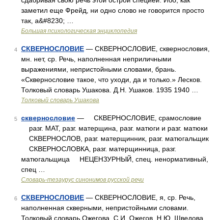
сдабривая свою речь этой острой специей. Ибо, как
заметил еще Фрейд, ни одно слово не говорится просто
так, а&#8230; …
Большая психологическая энциклопедия
СКВЕРНОСЛОВИЕ
— СКВЕРНОСЛОВИЕ, сквернословия,
4
мн. нет, ср. Речь, наполненная неприличными
выражениями, непристойными словами, брань.
«Сквернословие такое, что уходи, да и только.» Лесков.
Толковый словарь Ушакова. Д.Н. Ушаков. 1935 1940 …
Толковый словарь Ушакова
сквернословие
— СКВЕРНОСЛОВИЕ, срамословие
5
разг. МАТ, разг. матерщина, разг. матюги и разг. матюки
СКВЕРНОСЛОВ, разг. матерщинник, разг. матюгальщик
СКВЕРНОСЛОВКА, разг. матерщинница, разг.
матюгальщица НЕЦЕНЗУРНЫЙ, спец. ненормативный,
спец …
Словарь-тезаурус синонимов русской речи
СКВЕРНОСЛОВИЕ
— СКВЕРНОСЛОВИЕ, я, ср. Речь,
6
наполненная скверными, непристойными словами.
Толковый словарь Ожегова. С.И. Ожегов, Н.Ю. Шведова.