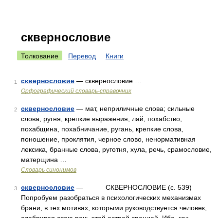
сквернословие
Толкование
Перевод
Книги
сквернословие
— сквернословие …
1
Орфографический словарь-справочник
сквернословие
— мат, неприличные слова; сильные
2
слова, ругня, крепкие выражения, лай, похабство,
похабщина, похабничание, ругань, крепкие слова,
поношение, проклятия, черное слово, ненормативная
лексика, бранные слова, руготня, хула, речь, срамословие,
матерщина …
Словарь синонимов
сквернословие
— СКВЕРНОСЛОВИЕ (с. 539)
3
Попробуем разобраться в психологических механизмах
брани, в тех мотивах, которыми руководствуется человек,