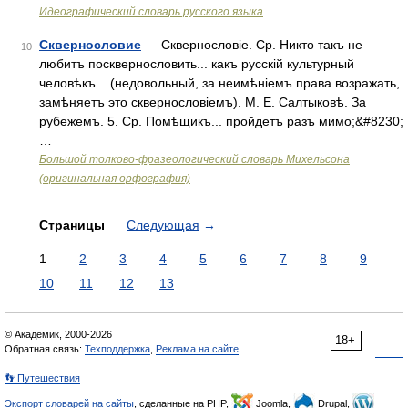
Идеографический словарь русского языка
Сквернословие
— Сквернословіе. Ср. Никто такъ не
10
любитъ посквернословить... какъ русскій культурный
человѣкъ... (недовольный, за неимѣніемъ права возражать,
замѣняетъ это сквернословіемъ). М. Е. Салтыковѣ. За
рубежемъ. 5. Ср. Помѣщикъ... пройдетъ разъ мимо;&#8230;
…
Большой толково-фразеологический словарь Михельсона
(оригинальная орфография)
Страницы
Следующая
→
1
2
3
4
5
6
7
8
9
10
11
12
13
© Академик, 2000-2026
18+
Обратная связь:
Техподдержка
,
Реклама на сайте
👣 Путешествия
Экспорт словарей на сайты
, сделанные на PHP,
Joomla,
Drupal,